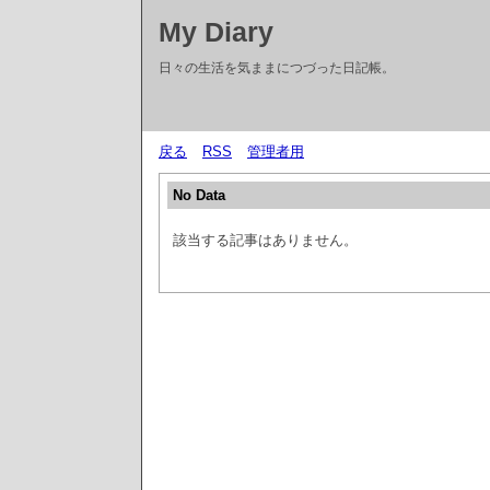
My Diary
日々の生活を気ままにつづった日記帳。
戻る
RSS
管理者用
No Data
該当する記事はありません。