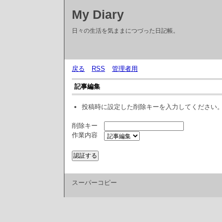
My Diary
日々の生活を気ままにつづった日記帳。
戻る
RSS
管理者用
記事編集
投稿時に設定した削除キーを入力してください
削除キー
作業内容
スーパーコピー