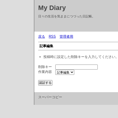
My Diary
日々の生活を気ままにつづった日記帳。
戻る
RSS
管理者用
記事編集
投稿時に設定した削除キーを入力してください
削除キー
作業内容
スーパーコピー