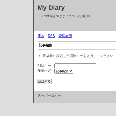
My Diary
日々の生活を気ままにつづった日記帳。
戻る
RSS
管理者用
記事編集
投稿時に設定した削除キーを入力してください
削除キー
作業内容
スーパーコピー