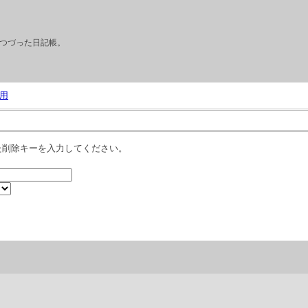
つづった日記帳。
用
た削除キーを入力してください。