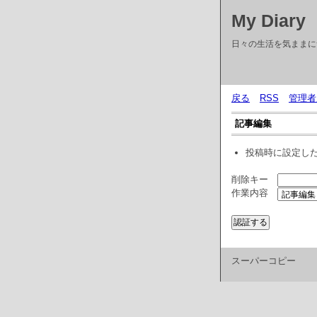
My Diary
日々の生活を気ままに
戻る
RSS
管理者
記事編集
投稿時に設定し
削除キー
作業内容
スーパーコピー