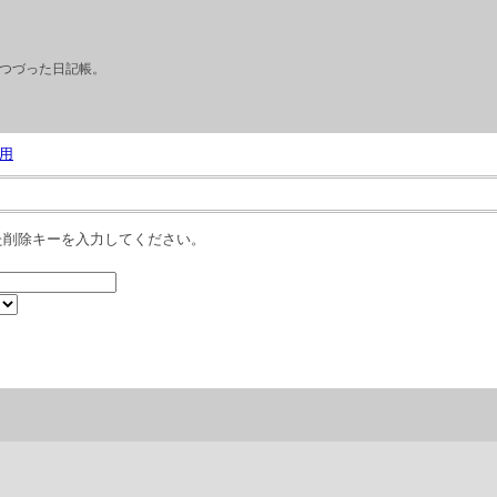
つづった日記帳。
用
た削除キーを入力してください。