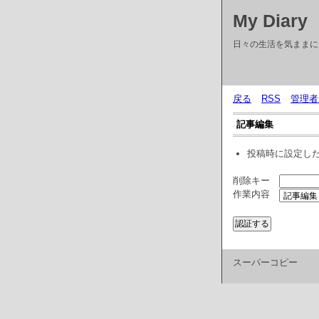
My Diary
日々の生活を気ままに
戻る
RSS
管理者
記事編集
投稿時に設定し
削除キー
作業内容
スーパーコピー