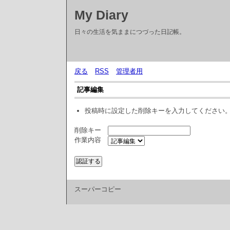
My Diary
日々の生活を気ままにつづった日記帳。
戻る
RSS
管理者用
記事編集
投稿時に設定した削除キーを入力してください
削除キー
作業内容
スーパーコピー