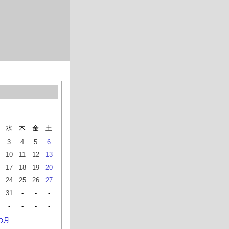
水
木
金
土
3
4
5
6
10
11
12
13
17
18
19
20
24
25
26
27
31
-
-
-
-
-
-
-
の月