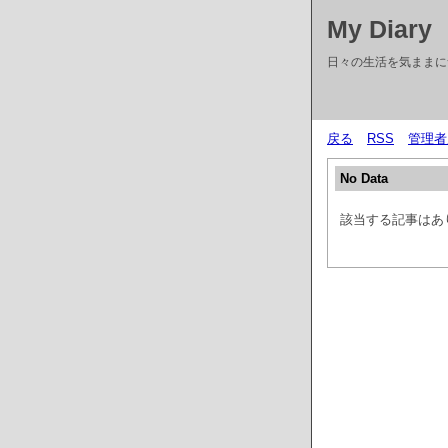
My Diary
日々の生活を気ままに
戻る
RSS
管理者
No Data
該当する記事はあ