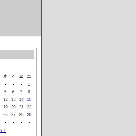
水
木
金
土
-
-
-
1
5
6
7
8
12
13
14
15
19
20
21
22
26
27
28
29
-
-
-
-
の月