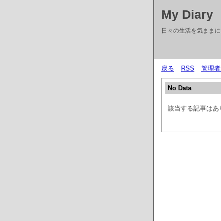
My Diary
日々の生活を気ままに
戻る
RSS
管理者
No Data
該当する記事はあ